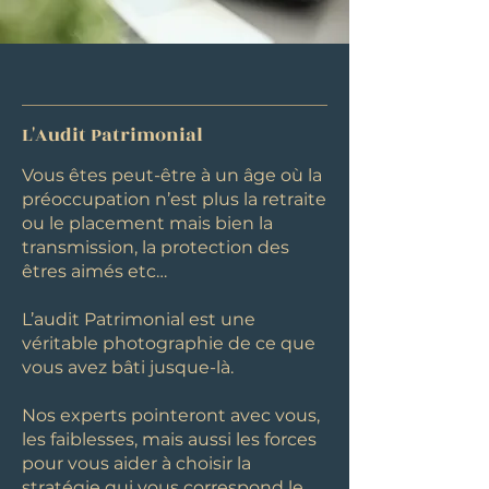
L'Audit Patrimonial
Vous êtes peut-être à un âge où la
préoccupation n’est plus la retraite
ou le placement mais bien la
transmission, la protection des
êtres aimés etc…
L’audit Patrimonial est une
véritable photographie de ce que
vous avez bâti jusque-là.
Nos experts pointeront avec vous,
les faiblesses, mais aussi les forces
pour vous aider à choisir la
stratégie qui vous correspond le