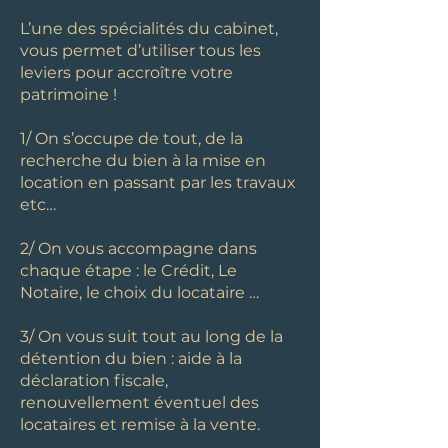
L’une des spécialités du cabinet,
vous permet d’utiliser tous les
leviers pour accroître votre
patrimoine !
1/ On s’occupe de tout, de la
recherche du bien à la mise en
location en passant par les travaux
etc…
2/ On vous accompagne dans
chaque étape : le Crédit, Le
Notaire, le choix du locataire …
3/ On vous suit tout au long de la
détention du bien : aide à la
déclaration fiscale,
renouvellement éventuel des
locataires et remise à la vente.