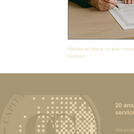
Mettez en place un plan retrai
horizon.
20 ans
servic
Vos proj