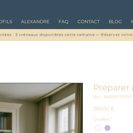
OFILS
ALEXANDRE
FAQ
CONTACT
BLOG
mitées · 3 créneaux disponibles cette semaine — Réservez votre
Préparer 
SKU : 364215375135191
Prix
250,00 €
Couleur
*