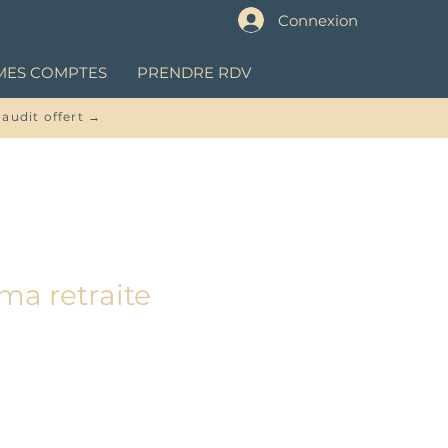
Connexion
MES COMPTES
PRENDRE RDV
 audit offert →
ma retraite