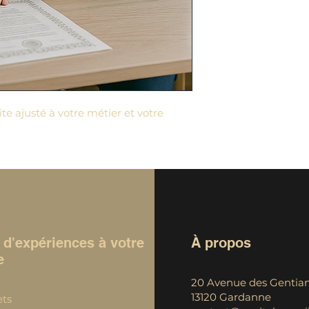
afin de rassurer vo
confiance.
te ajusté à votre métier et votre
 d'expériences à votre
À propos
e
20 Avenue des Gentian
13120 Gardanne
ets