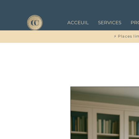
ACCEUIL
SERVICES
PR
⚡ Places li