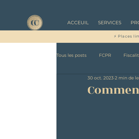
ACCEUIL
SERVICES
PR
⚡ Places li
Tous les posts
FCPR
Fiscali
30 oct. 2023
2 min de l
Comment 