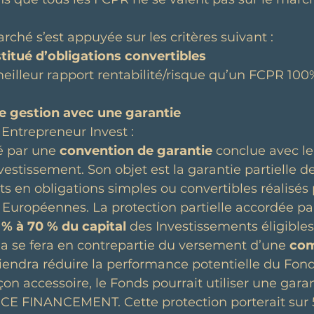
ché s’est appuyée sur les critères suivant :  
itué d’obligations convertibles
 meilleur rapport rentabilité/risque qu’un FCPR 100
e gestion avec une garantie 
Entrepreneur Invest : 
é par une 
convention de garantie
 conclue avec l
estissement. Son objet est la garantie partielle de
s en obligations simples ou convertibles réalisés 
uropéennes. La protection partielle accordée par
 % à 70 % du capital
 des Investissements éligibles
la se fera en contrepartie du versement d’une 
com
viendra réduire la performance potentielle du Fond
açon accessoire, le Fonds pourrait utiliser une gara
E FINANCEMENT. Cette protection porterait sur 