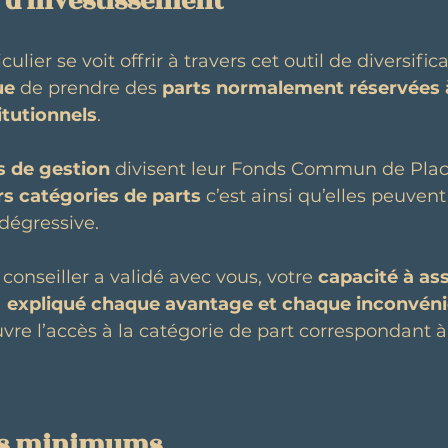
 d'investissement
culier se voit offrir à travers cet outil de diversific
ue
 de prendre des
 parts normalement réservées 
itutionnels
. 
s de gestion
 divisent leur Fonds Commun de Pla
rs catégories de parts
 c’est ainsi qu’elles peuven
dégressive. 
conseiller a validé avec vous, votre 
capacité à as
 
expliqué chaque avantage et chaque inconvéni
uvre l’accès à la catégorie de part correspondant à
ts minimums