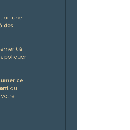
ation une 
à des 
cement à 
t appliquer 
sumer ce 
ent
 du 
 votre 