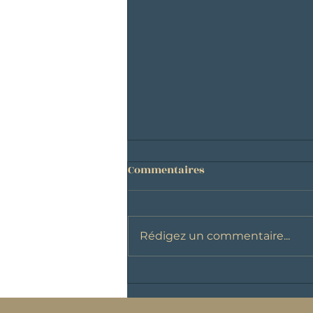
Commentaires
Rédigez un commentaire...
Les échéances clefs pour
déclarer vos revenus en