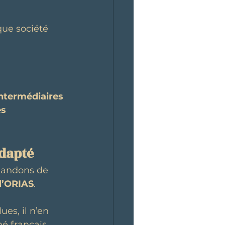
que société 
ntermédiaires
es
adapté
mandons de 
 l’ORIAS
. 
es, il n’en 
é français.