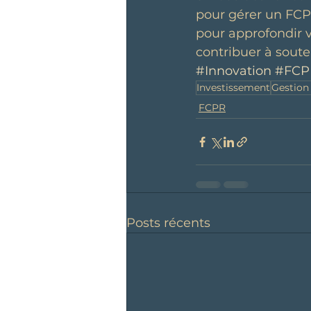
pour gérer un FCPR
pour approfondir 
contribuer à soute
#Innovation
#FCP
Investissement
Gestion 
FCPR
Posts récents