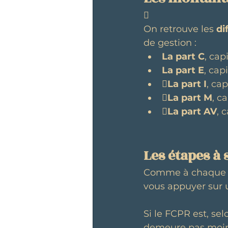

On retrouve les 
di
de gestion :
La part C
, cap
La part E
, cap

La part I
, cap
La part M
, c

La part AV
, 
Les étapes à
Comme à chaque é
vous appuyer sur 
Si le FCPR est, sel
demeure pas moins