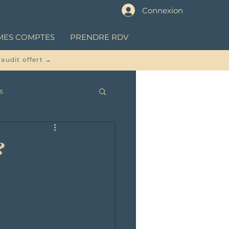
Connexion
MES COMPTES
PRENDRE RDV
 audit offert →
s
?