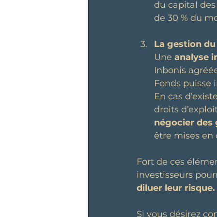
du capital des
de 30 % du mo
La gestion du
Une 
analyse 
Inbonis agréée
Fonds puisse i
En cas d’exist
droits d’explo
négocier des 
être mises en 
Fort de ces élémen
investisseurs pourr
diluer leur risque.
Si vous désirez co