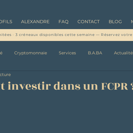
OFILS
ALEXANDRE
FAQ
CONTACT
BLOG
mitées · 3 créneaux disponibles cette semaine — Réservez votre
té
Cryptomonnaie
Services
B.A.BA
Actualité
ecture
investir dans un FCPR 