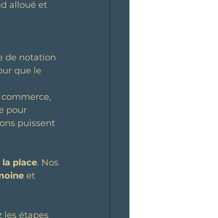
d alloué et 
e de notation 
our que le 
e commerce, 
e pour 
ions puissent 
 la place
. Nos 
imoine
 et 
 les étapes 