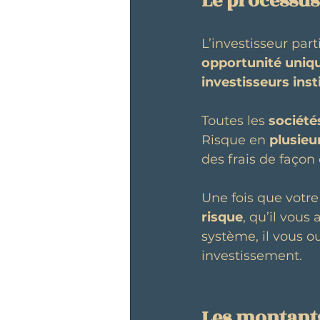
Le processus
L’investisseur parti
opportunité uniq
investisseurs inst
Toutes les
 société
Risque en 
plusieu
des frais de façon 
Une fois que votre 
risque
, qu’il vous a
système, il vous o
investissement.
Les montan