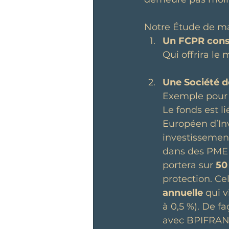
Notre Étude de mar
Un FCPR const
Qui offrira le
Une Société d
Exemple pour 
Le fonds est li
Européen d’Inv
investissement
dans des PME E
portera sur 
50
protection. Ce
annuelle
 qui 
à 0,5 %). De f
avec BPIFRANC