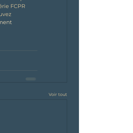
série FCPR 
uvez 
ment
Voir tout