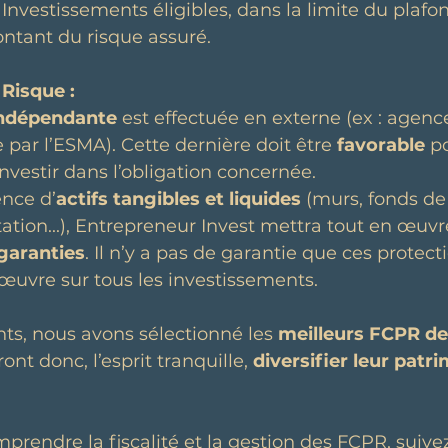
 Investissements éligibles, dans la limite du plafon
ntant du risque assuré.
 Risque :
indépendante
 est effectuée en externe (ex : agenc
 par l’ESMA). Cette dernière doit être 
favorable
 p
nvestir dans l’obligation concernée.
ence d’
actifs tangibles et liquides
 (murs, fonds d
itation...), Entrepreneur Invest mettra tout en œuvr
garanties
. Il n’y a pas de garantie que ces protect
œuvre sur tous les investissements.
ts, nous avons sélectionné les 
meilleurs FCPR de
ont donc, l’esprit tranquille, 
diversifier leur patr
mprendre la fiscalité et la gestion des FCPR, suivez