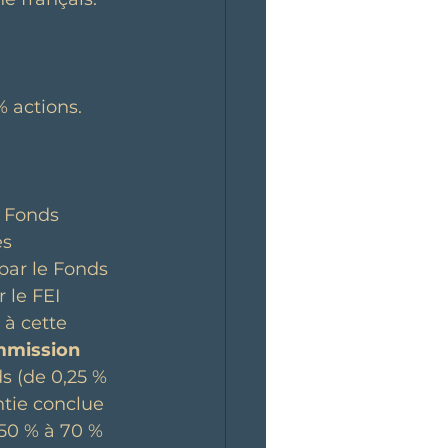
% actions.
e Fonds 
s 
par le Fonds 
 le FEI 
 à cette 
mission 
s (de 0,25 % 
ntie conclue 
50 % à 70 % 