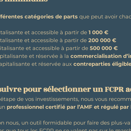
fférentes catégories de parts
 que peut avoir cha
italisante et accessible à partir de 
1 000 €
italisante et accessible à partir de 
200 000 €
italisante et accessible à partir de 
500 000 €
apitalisante et réservée à la 
commercialisation d’i
capitalisante et réservée aux 
contreparties éligibl
 suivre pour sélectionner un FCPR 
tape de vos investissements, nous vous recom
un 
professionnel certifié par l’AMF et régulé par
on nous, un outil formidable pour faire des plus-valu
 que tous les FCPR ne se valent pas sur le march