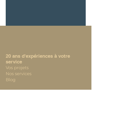
20 ans d'expériences à votre
service
Vos projets
Nos services
Blog
À propos
20 Avenue des Gentianes Biver, 13120
Gardanne
contact@capitalconseils.net
06 21 52 22 92