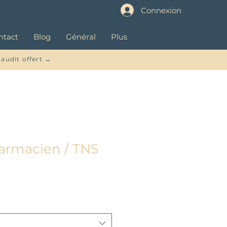
Connexion
ntact
Blog
Général
Plus
 audit offert →
harmacien / TNS