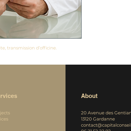
toute sécurité.
afin de rassurer vo
confiance.
ite, transmission d’officine.
rvices
About
jects
20 Avenue des Gentian
ices
13120 Gardanne
contact@capitalconseil