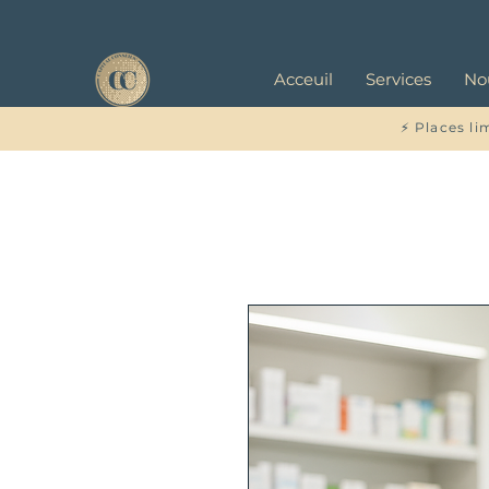
Acceuil
Services
No
⚡ Places li