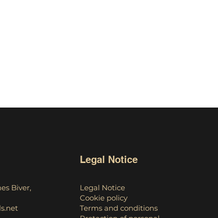
s clients et gagner leur
Legal Notice
es Biver,
Legal Notice
Cookie policy
s.net
Terms and conditions