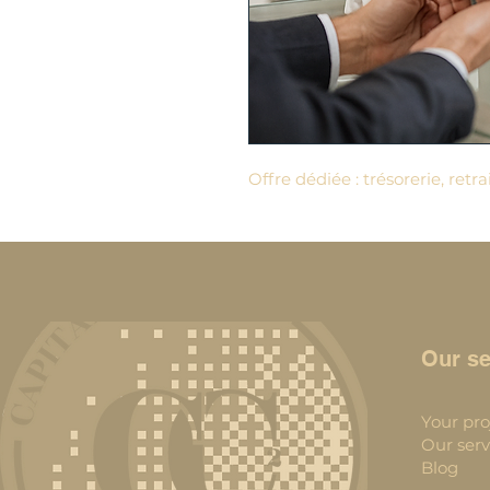
Offre dédiée : trésorerie, retra
Our se
Your pro
Our serv
Blog