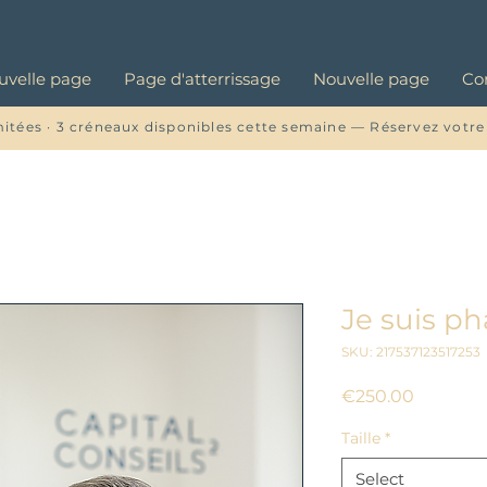
uvelle page
Page d'atterrissage
Nouvelle page
Co
mitées · 3 créneaux disponibles cette semaine — Réservez votre
Je suis p
SKU: 217537123517253
Price
€250.00
Taille
*
Select