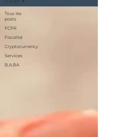
B.A.BA
Tous les
posts
FCPR
Fiscalité
Cryptocurrency
Services
B.A.BA